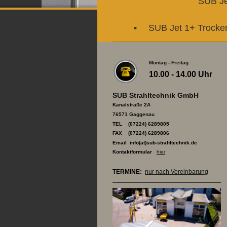
SUB Je
SUB Jet 1+ Trocken
Montag - Freitag
10.00 - 14.00 Uhr
SUB Strahltechnik GmbH
Kanalstraße 2A
76571 Gaggenau
TEL (07224) 6289805
FAX (07224) 6289806
Email info(at)sub-strahltechnik.de
Kontaktformular
hier
TERMINE:
nur nach Vereinbarung