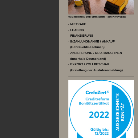
50 Maschinen / SUB Strahlgeräte - sofort verfügbar
- MIETKAUF
- LEASING
- FINANZIERUNG
- INZAHLUNGNAHME / ANKAUF
(Gebrauchtmaschinen)
- ANLIEFERUNG / NEU- MASCHINEN
(innerhalb Deutschland)
- EXPORT / ZOLLBESCHAU
(Erstellung der Ausfuhranmeldung)