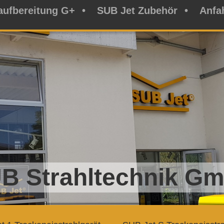
aufbereitung G+
SUB Jet Zubehör
Anfa
B Strahltechnik G