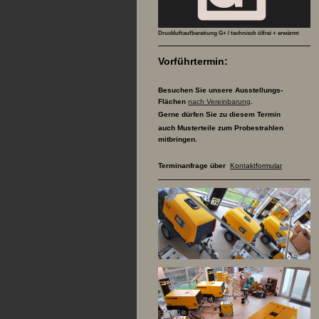
Druckluftaufbereitung G+ / technisch ölfrei + erwärmt
Vorführtermin:
Besuchen Sie unsere Ausstellungs-
Flächen
nach Vereinbarung
.
Gerne dürfen Sie zu diesem Termin
auch Musterteile zum Probestrahlen
mitbringen.
Terminanfrage über
Kontaktformular